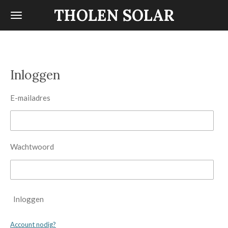
THOLEN SOLAR
Ga
direct
naar
de
hoofdinhoud
Inloggen
E-mailadres
Wachtwoord
Inloggen
Account nodig?